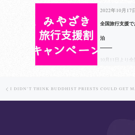
2022年10月17
全国旅行支援で
泊
10月11日より
援がスタートしま
Post navigation
Previous post
I DIDN’T THINK BUDDHIST PRIESTS COULD GET M