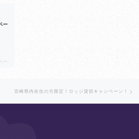
2022年11月09日
ペー
みやざき旅行支援割キャ
ンペーン／予算の上限に
達したため受付中止
ペー
[…]
全国旅行支援割キャンペ
ーン（宮崎旅行支援割キ
Ne
宮崎県内在住の方限定！ロッジ貸切キャンペーン！
[…]