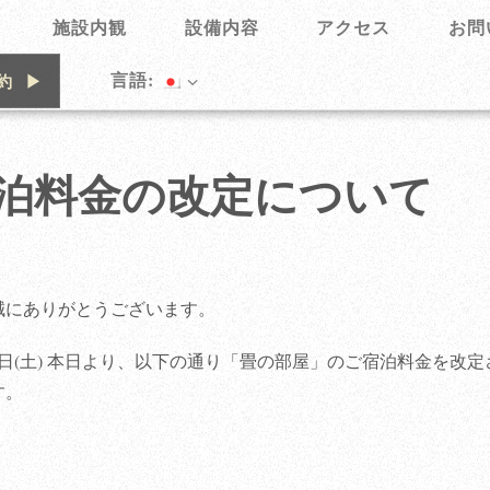
施設内観
設備内容
アクセス
お問
言語:
約
泊料金の改定について
誠にありがとうございます。
月5日(土) 本日より、以下の通り「畳の部屋」のご宿泊料金を改定
す。