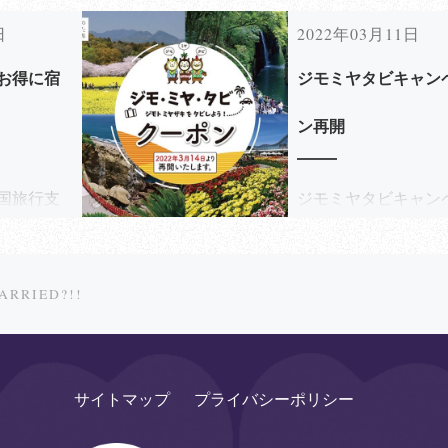
日
2022年03月11日
お得に宿
ジモミヤタビキャン
ン再開
全国旅行支
ジモミヤタビキャン
し […]
ンが3月14日から再開 
BACK TO POST LIST
ARRIED?!!
サイトマップ
プライバシーポリシー