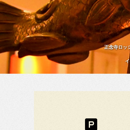
正念寺ロッ
イ