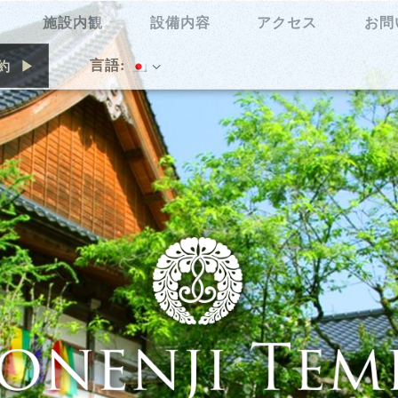
施設内観
設備内容
アクセス
お問
言語:
約