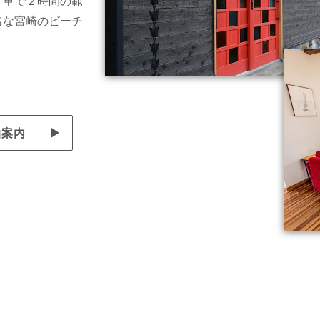
、車で２時間の範
名な宮崎のビーチ
泊案内