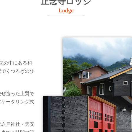
正念寺ロッジ
Lodge
寺院の中にある和
沢でくつろぎのひ
交ぜ造った上質で
フケータリング式
天岩戸神社・天安