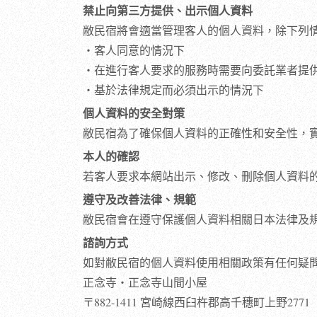
禁止向第三方提供、出示個人資料
敝民宿將會適當管理客人的個人資料，除下列
・客人同意的情況下
・在進行客人要求的服務時需要向委託業者提
・基於法律規定而必須出示的情況下
個人資料的安全對策
敝民宿為了確保個人資料的正確性和安全性，
本人的確認
若客人要求本網站出示、修改、刪除個人資料
遵守及改善法律、規範
敝民宿會在遵守保護個人資料相關日本法律及
諮詢方式
如對敝民宿的個人資料使用相關政策有任何疑
正念寺・正念寺山間小屋
〒882-1411 宮崎線西臼杵郡高千穗町上野2771