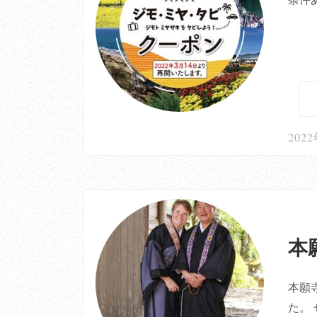
202
本
本願寺
た。