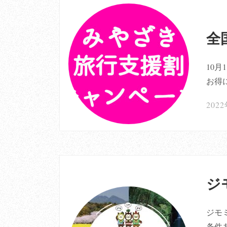
全
10
お得
202
ジ
ジモ
条件あ