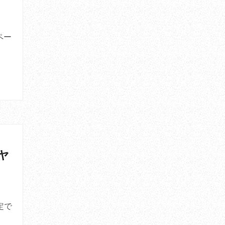
ペー
ャ
定で