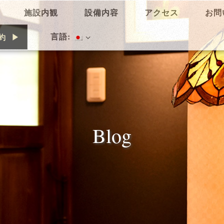
施設内観
設備内容
アクセス
お問
言語:
約