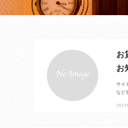
お
お
サイ
など
202