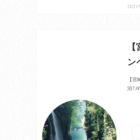
202
【
ン
【宮
泊7,