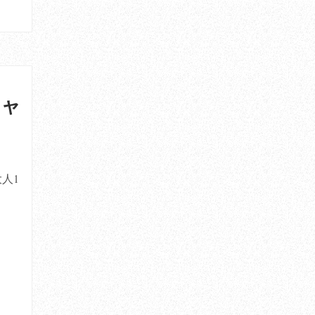
キャ
人1