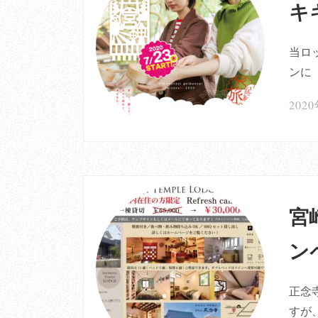
キ
当ロ
ンに
202
宮
ン
正念
すが